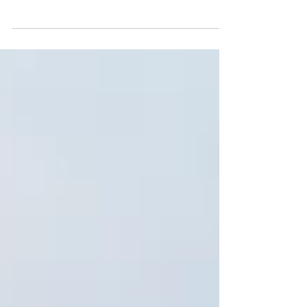
Bangkok is a city brimming with hidden treasures and
undiscovered corners, and staying at MOWA Bangkok
places you in the heart of it all....